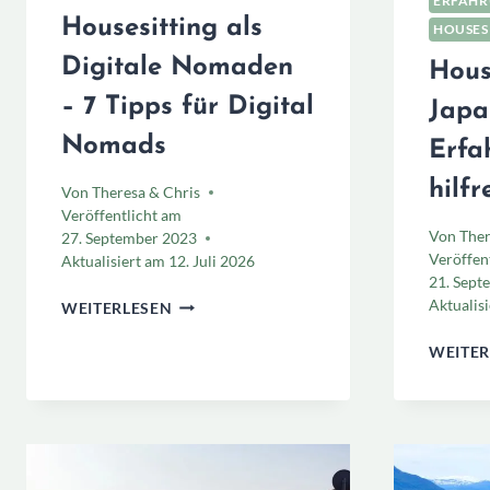
ERFAHR
Housesitting als
HOUSESI
Digitale Nomaden
Hous
– 7 Tipps für Digital
Japa
Nomads
Erfa
hilfr
Von
Theresa & Chris
Veröffentlicht am
Von
Ther
27. September 2023
Veröffen
Aktualisiert am
12. Juli 2026
21. Sept
HOUSESITTING
Aktualis
WEITERLESEN
ALS
DIGITALE
WEITER
NOMADEN
–
7
TIPPS
FÜR
DIGITAL