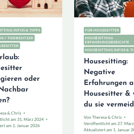
TTING INFOS & TIPPS
FÜR HOUSESITTER
S-/ TIERBESITZER
HOUSESITTING
ERFAHRUNGSBERICHTE
USESITTER
HOUSESITTING INFOS & T
rlaub:
Housesitting:
esitter
Negative
gieren oder
Erfahrungen a
Nachbar
Housesitter & 
en?
du sie vermeid
esa & Chris
Von
Theresa & Chris
tlicht am
31. März 2024
Veröffentlicht am
27. März
iert am
1. Januar 2026
Aktualisiert am
1. Januar 