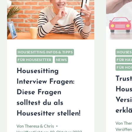
HOUSESITTING INFOS & TIPPS
HOUSESI
FÜR HOUSESITTER
NEWS
FÜR HAU
FÜR HO
Housesitting
Trus
Interview Fragen:
Hous
Diese Fragen
Vers
solltest du als
erklä
Housesitter stellen!
Von
Ther
Von
Theresa & Chris
Veröffen