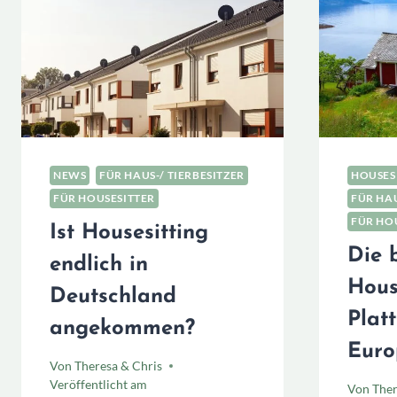
NOMADS
NEWS
FÜR HAUS-/ TIERBESITZER
HOUSES
FÜR HOUSESITTER
FÜR HAU
FÜR HO
Ist Housesitting
Die 
endlich in
Hous
Deutschland
Plat
angekommen?
Euro
Von
Theresa & Chris
Veröffentlicht am
Von
Ther