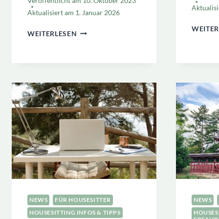
Veröffentlicht am
10. Oktober 2023
Aktualis
Aktualisiert am
1. Januar 2026
WEITER
HOUSESITTING
WEITERLESEN
INTERVIEW
FRAGEN:
DIESE
FRAGEN
SOLLTEST
DU
ALS
HOUSESITTER
STELLEN!
NEWS
FÜR HOUSESITTER
NEWS
HOUSESITTING INFOS & TIPPS
HOUSES