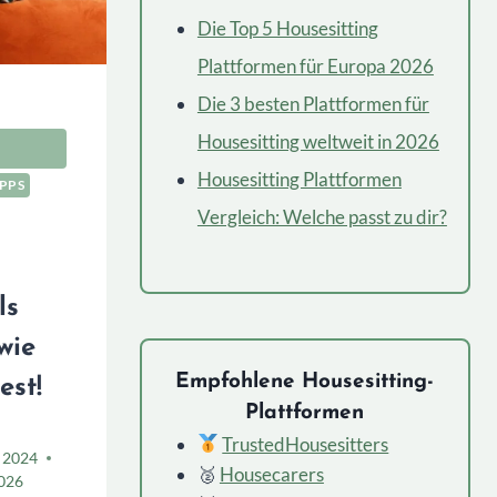
Die Top 5 Housesitting
Plattformen für Europa 2026
Die 3 besten Plattformen für
Housesitting weltweit in 2026
Housesitting Plattformen
IPPS
Vergleich: Welche passt zu dir?
ls
wie
Empfohlene Housesitting-
est!
Plattformen
TrustedHousesitters
 2024
🥈
Housecarers
2026