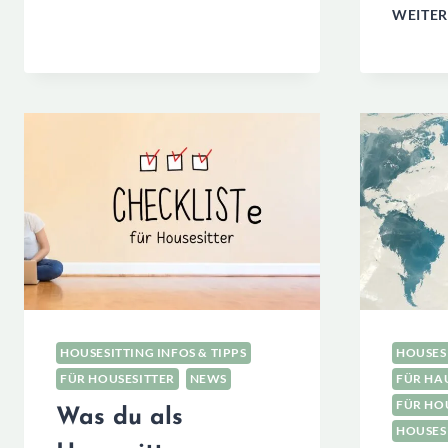
ZUSAGE:
WEITER
SO
HABEN
WIR
BISHER
(FAST)
JEDEN
HOUSESIT
BEKOMMEN
HOUSESITTING INFOS & TIPPS
HOUSESI
FÜR HOUSESITTER
NEWS
FÜR HAU
FÜR HO
Was du als
HOUSES