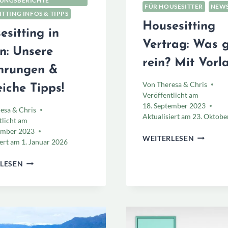
UNGSBERICHTE
FÜR HOUSESITTER
NEW
TTING INFOS & TIPPS
Housesitting
esitting in
Vertrag: Was 
n: Unsere
rein? Mit Vorl
hrungen &
Von
Theresa & Chris
eiche Tipps!
Veröffentlicht am
18. September 2023
esa & Chris
Aktualisiert am
23. Oktobe
tlicht am
ember 2023
HOUSESI
WEITERLESEN
iert am
1. Januar 2026
VERTRAG
WAS
HOUSESITTING
LESEN
GEHÖRT
IN
REIN?
JAPAN:
MIT
UNSERE
VORLAGE
ERFAHRUNGEN
&
HILFREICHE