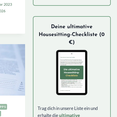
er 2023
2026
TTING
Deine ultimative
ORMEN
Housesitting-Checkliste (0
€)
IPPS
Trag dich in unsere Liste ein und
erhalte die
ultimative