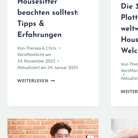
Housesitter
Die 
beachten solltest:
Plat
Tipps &
welt
Erfahrungen
Hous
Von
Theresa & Chris
Welc
Veröffentlicht am
14. November 2023
Von
Ther
Aktualisiert am
24. Januar 2025
Veröffen
Aktualis
WAS
WEITERLESEN
DU
WEITER
ALS
HOUSESITTER
BEACHTEN
SOLLTEST:
TIPPS
&
ERFAHRUNGEN