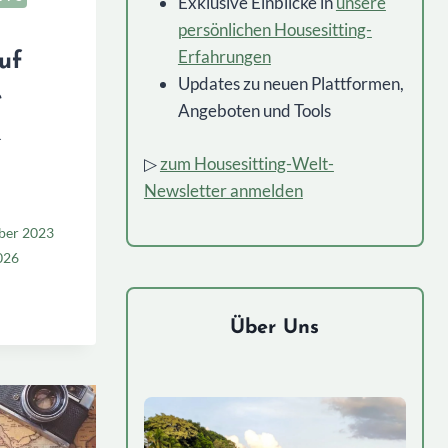
Exklusive Einblicke in
unsere
persönlichen Housesitting-
Erfahrungen
uf
Updates zu neuen Plattformen,
e
Angeboten und Tools
&
▷
zum Housesitting-Welt-
Newsletter anmelden
ber 2023
026
TTING
Über Uns
UNGEN