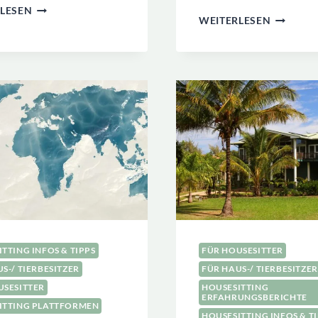
IM
LESEN
HOUSESI
WEITERLESEN
URLAUB:
NEGATIV
HOUSESITTER
ERFAHR
ENGAGIEREN
ALS
ODER
HOUSESI
DEN
&
NACHBAR
WIE
FRAGEN?
DU
SIE
VERMEID
TTING INFOS & TIPPS
FÜR HOUSESITTER
S-/ TIERBESITZER
FÜR HAUS-/ TIERBESITZER
USESITTER
HOUSESITTING
ERFAHRUNGSBERICHTE
ITTING PLATTFORMEN
HOUSESITTING INFOS & T