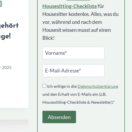
S
Housesitting-Checkliste
für
Housesitter kostenlos. Alles, was du
vor, während und nach dem
gehört
Housesit wissen musst auf einen
age!
Blick!
r 2025
TTING
:
Ich willige in die
Datenschutzerklärung
und den Erhalt von E-Mails ein (z.B.
Housesitting-Checkliste & Newsletter).*
!