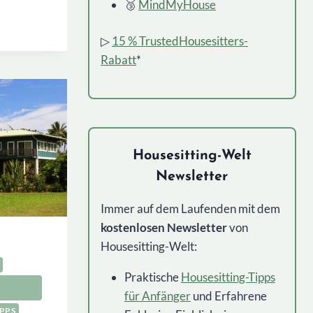
🥉
MindMyHouse
TTING:
E
▷
15 % TrustedHousesitters-
UNGEN
Rabatt
*
TTER
EST!
Housesitting-Welt
Newsletter
Immer auf dem Laufenden mit dem
kostenlosen Newsletter
von
Housesitting-Welt:
Praktische
Housesitting-Tipps
für Anfänger
und Erfahrene
IPPS