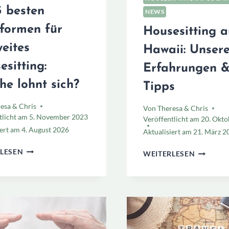
3 besten
NEWS
tformen für
Housesitting a
weites
Hawaii: Unser
esitting:
Erfahrungen 
he lohnt sich?
Tipps
esa & Chris
Von
Theresa & Chris
tlicht am
5. November 2023
Veröffentlicht am
20. Okto
iert am
4. August 2026
Aktualisiert am
21. März 2
DIE
HOUSESI
LESEN
WEITERLESEN
3
AUF
BESTEN
HAWAII:
PLATTFORMEN
UNSERE
FÜR
ERFAHR
WELTWEITES
&
HOUSESITTING:
TIPPS
WELCHE