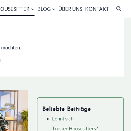
OUSESITTER
BLOG
ÜBER UNS
KONTAKT
en möchten.
t!
Beliebte Beiträge
Lohnt sich
TrustedHousesitters?