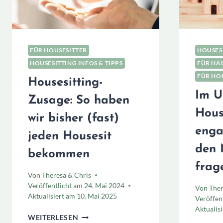
FÜR HOUSESITTER
HOUSESI
HOUSESITTING INFOS & TIPPS
FÜR HAU
FÜR HO
Housesitting-
Im U
Zusage: So haben
Hous
wir bisher (fast)
enga
jeden Housesit
den 
bekommen
frag
Von
Theresa & Chris
Veröffentlicht am
24. Mai 2024
Von
Ther
Aktualisiert am
10. Mai 2025
Veröffen
Aktualis
HOUSESITTING-
WEITERLESEN