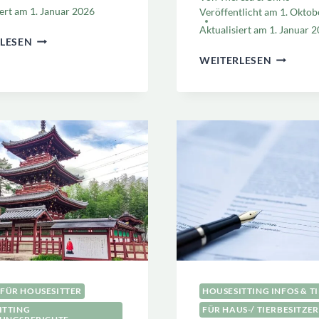
iert am
1. Januar 2026
Veröffentlicht am
1. Oktob
Aktualisiert am
1. Januar 
TRUSTED
LESEN
HOUSESITTERS
WELCHE
WEITERLESEN
VERSICHERUNGEN
HOUSESI
ERKLÄRT
PLATTF
FÜR
WELCHE
LÄNDER?
FÜR HOUSESITTER
HOUSESITTING INFOS & T
ITTING
FÜR HAUS-/ TIERBESITZER