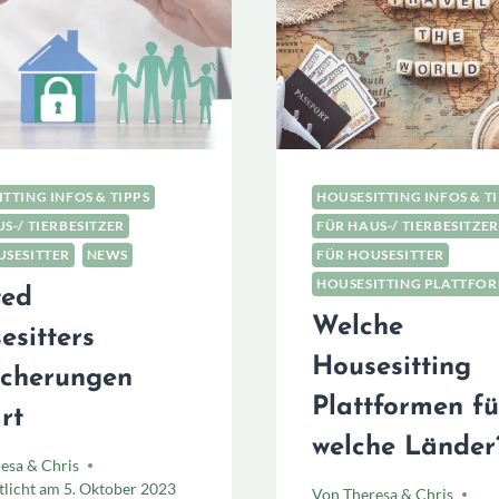
LOHNT
SICH?
TTING INFOS & TIPPS
HOUSESITTING INFOS & T
S-/ TIERBESITZER
FÜR HAUS-/ TIERBESITZER
USESITTER
NEWS
FÜR HOUSESITTER
HOUSESITTING PLATTFO
ted
Welche
esitters
Housesitting
icherungen
Plattformen fü
rt
welche Länder
esa & Chris
tlicht am
5. Oktober 2023
Von
Theresa & Chris