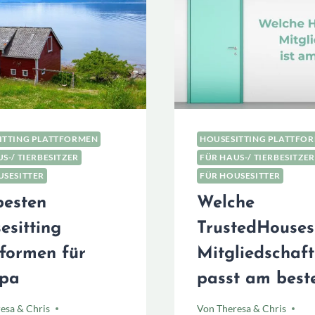
TIPPS!
ITTING PLATTFORMEN
HOUSESITTING PLATTFO
S-/ TIERBESITZER
FÜR HAUS-/ TIERBESITZER
USESITTER
FÜR HOUSESITTER
besten
Welche
esitting
TrustedHousesi
tformen für
Mitgliedschaft
pa
passt am best
esa & Chris
Von
Theresa & Chris