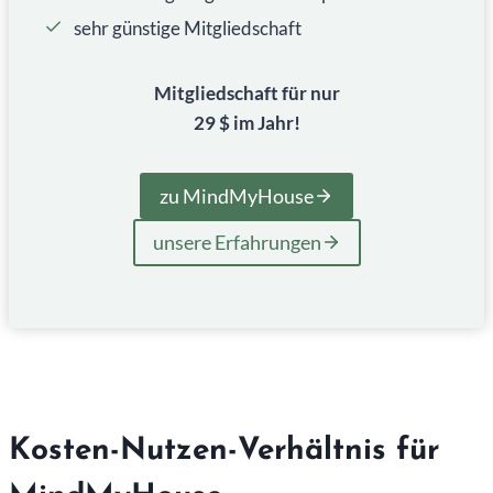
sehr günstige Mitgliedschaft
Mitgliedschaft für nur
29 $ im Jahr!
zu MindMyHouse
unsere Erfahrungen
Kosten-Nutzen-Verhältnis
für