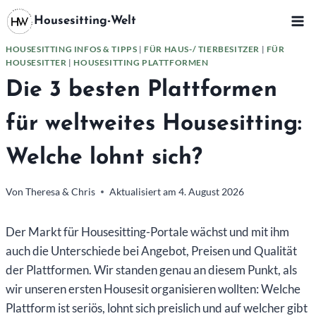
Zum
Housesitting-Welt
Inhalt
springen
HOUSESITTING INFOS & TIPPS
|
FÜR HAUS-/ TIERBESITZER
|
FÜR
HOUSESITTER
|
HOUSESITTING PLATTFORMEN
Die 3 besten Plattformen
für weltweites Housesitting:
Welche lohnt sich?
Von
Theresa & Chris
Aktualisiert am
4. August 2026
Der Markt für Housesitting-Portale wächst und mit ihm
auch die Unterschiede bei Angebot, Preisen und Qualität
der Plattformen. Wir standen genau an diesem Punkt, als
wir unseren ersten Housesit organisieren wollten: Welche
Plattform ist seriös, lohnt sich preislich und auf welcher gibt