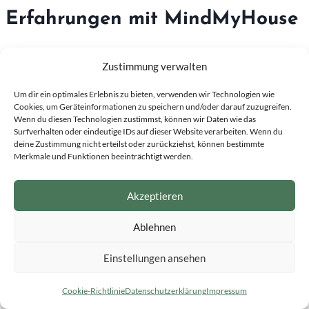
Erfahrungen mit MindMyHouse
Wir selbst haben über
MindMyHouse
bisher lediglich
Zustimmung verwalten
einen Housesitting-Kontakt gehabt, welcher allerdings
höchst angenehm war. Denn auch MindMyHouse legt Wert
Um dir ein optimales Erlebnis zu bieten, verwenden wir Technologien wie
auf ein freundschaftliches Auftreten der Nutzer
Cookies, um Geräteinformationen zu speichern und/oder darauf zuzugreifen.
Wenn du diesen Technologien zustimmst, können wir Daten wie das
untereinander, was dazu führte, dass die Hausbesitzerin
Surfverhalten oder eindeutige IDs auf dieser Website verarbeiten. Wenn du
uns wenige Monate später erneut privat anfragte.
deine Zustimmung nicht erteilst oder zurückziehst, können bestimmte
Merkmale und Funktionen beeinträchtigt werden.
So entstehen sehr gute Langzeit-Housesitting-
Akzeptieren
Beziehungen, welche sich in ein Leben als
digitale
Nomaden
perfekt einbauen lassen.
Ablehnen
Einstellungen ansehen
zu Mind My House
Cookie-Richtlinie
Datenschutzerklärung
Impressum