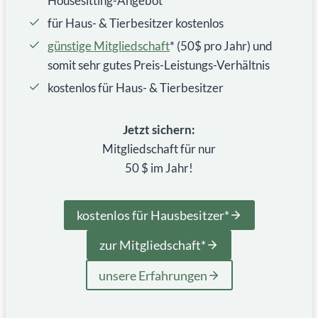
Housesitting-Angebot
für Haus- & Tierbesitzer kostenlos
günstige Mitgliedschaft
* (50$ pro Jahr) und
somit sehr gutes Preis-Leistungs-Verhältnis
kostenlos für Haus- & Tierbesitzer
Jetzt sichern:
Mitgliedschaft für nur
50 $ im Jahr!
kostenlos für Hausbesitzer*
zur Mitgliedschaft*
unsere Erfahrungen