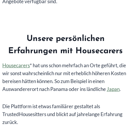
Angebote verfügbar sind.
Unsere persönlichen
Erfahrungen mit Housecarers
Housecarers
* hat uns schon mehrfach an Orte geführt, die
wir sonst wahrscheinlich nur mit erheblich höheren Kosten
bereisen hätten können. So zum Beispiel in einen
Auswandererort nach Panama oder ins ländliche
Japan
.
Die Plattform ist etwas familiärer gestaltet als
TrustedHousesitters und blickt auf jahrelange Erfahrung
zurück.