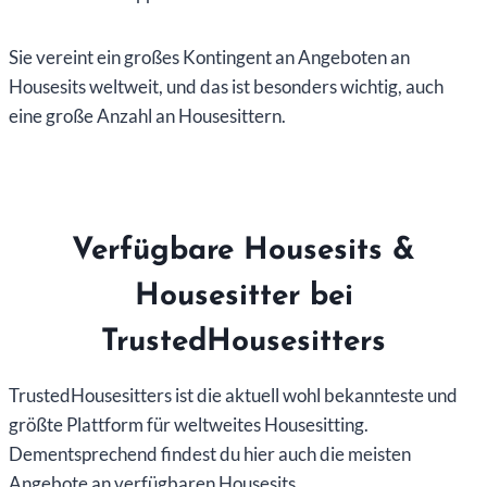
Sie vereint ein großes Kontingent an Angeboten an
Housesits weltweit, und das ist besonders wichtig, auch
eine große Anzahl an Housesittern.
Verfügbare Housesits &
Housesitter bei
TrustedHousesitters
TrustedHousesitters ist die aktuell wohl bekannteste und
größte Plattform für weltweites Housesitting.
Dementsprechend findest du hier auch die meisten
Angebote an verfügbaren Housesits.