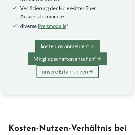
Verifizierung der Housesitter über
Ausweisdokumente
diverse
Preismodelle
*
kostenlos anmelden*
Mitgliedschaften ansehen*
unsere Erfahrungen
Kosten-Nutzen-Verhältnis bei