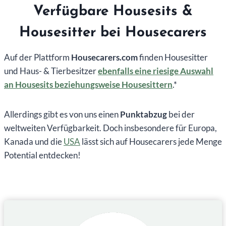
Verfügbare Housesits &
Housesitter
bei Housecarers
Auf der Plattform
Housecarers.com
finden Housesitter
und Haus- & Tierbesitzer
ebenfalls eine riesige Auswahl
an Housesits beziehungsweise Housesittern
.*
Allerdings gibt es von uns einen
Punktabzug
bei der
weltweiten Verfügbarkeit. Doch insbesondere für Europa,
Kanada und die
USA
lässt sich auf Housecarers jede Menge
Potential entdecken!