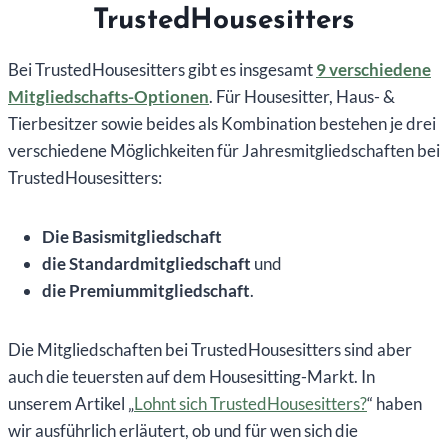
TrustedHousesitters
Bei TrustedHousesitters gibt es insgesamt
9 verschiedene
Mitgliedschafts-Optionen
. Für Housesitter, Haus- &
Tierbesitzer sowie beides als Kombination bestehen je drei
verschiedene Möglichkeiten für Jahresmitgliedschaften bei
TrustedHousesitters:
Die Basismitgliedschaft
die Standardmitgliedschaft
und
die Premiummitgliedschaft
.
Die Mitgliedschaften bei TrustedHousesitters sind aber
auch die teuersten auf dem Housesitting-Markt. In
unserem Artikel „
Lohnt sich TrustedHousesitters?
“ haben
wir ausführlich erläutert, ob und für wen sich die