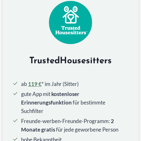
TrustedHousesitters
ab
119 €
* im Jahr (Sitter)
gute App mit
kostenloser
Erinnerungsfunktion
für bestimmte
Suchfilter
Freunde-werben-Freunde-Programm:
2
Monate gratis
für jede geworbene Person
hohe Bekanntheit