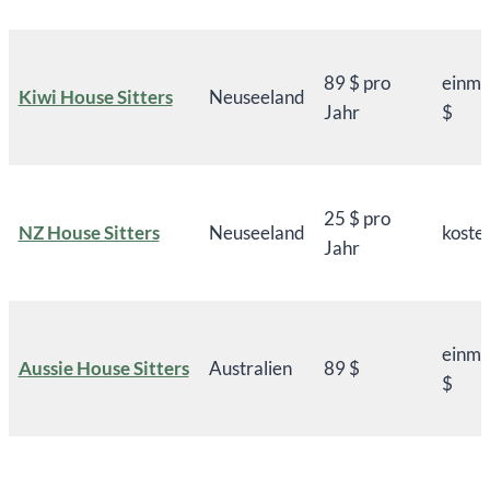
89 $ pro
einma
Kiwi House Sitters
Neuseeland
Jahr
$
25 $ pro
NZ House Sitters
Neuseeland
koste
Jahr
einma
Aussie House Sitters
Australien
89 $
$