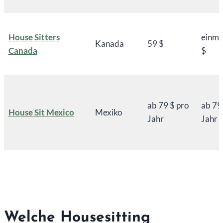
House Sitters
einma
Kanada
59 $
Canada
$
ab 79 $ pro
ab 79
House Sit Mexico
Mexiko
Jahr
Jahr
Welche Housesitting