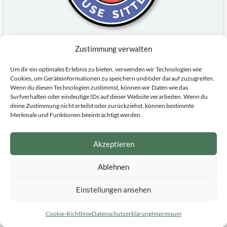
Zustimmung verwalten
Aussie House Sitters
Um dir ein optimales Erlebnis zu bieten, verwenden wir Technologien wie
Australienweit suchen, ab 89 $
Cookies, um Geräteinformationen zu speichern und/oder darauf zuzugreifen.
Wenn du diesen Technologien zustimmst, können wir Daten wie das
Surfverhalten oder eindeutige IDs auf dieser Website verarbeiten. Wenn du
gutes Preis-Leistungs-Verhältnis für
deine Zustimmung nicht erteilst oder zurückziehst, können bestimmte
Housesitter
*
Merkmale und Funktionen beeinträchtigt werden.
große Auswahl speziell für Australien
Akzeptieren
Hosts zahlen einmalig 49 $, dadurch viele
Inserate
Ablehnen
ideal, wenn Australien dein Fokus ist
Einstellungen ansehen
kostenlos registrieren*
Cookie-Richtlinie
Datenschutzerklärung
Impressum