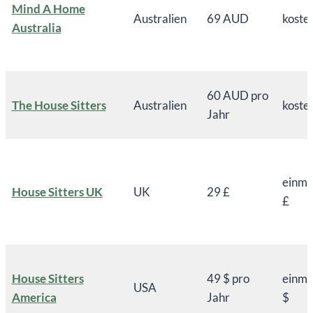
Mind A Home
Australien
69 AUD
koste
Australia
60 AUD pro
The House Sitters
Australien
koste
Jahr
einma
House Sitters UK
UK
29 £
£
House Sitters
49 $ pro
einma
USA
America
Jahr
$