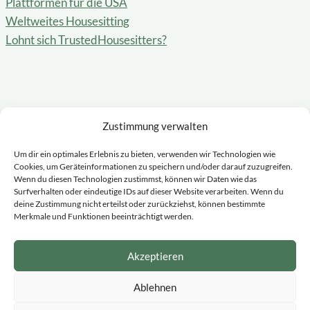
Plattformen für die USA
Weltweites Housesitting
Lohnt sich TrustedHousesitters?
Blog & Mitmachen
Zustimmung verwalten
Blog
Um dir ein optimales Erlebnis zu bieten, verwenden wir Technologien wie
Erfahrungsberichte
Cookies, um Geräteinformationen zu speichern und/oder darauf zuzugreifen.
Schreibe für uns
Wenn du diesen Technologien zustimmst, können wir Daten wie das
Surfverhalten oder eindeutige IDs auf dieser Website verarbeiten. Wenn du
Kontakt
deine Zustimmung nicht erteilst oder zurückziehst, können bestimmte
Über uns
Merkmale und Funktionen beeinträchtigt werden.
So kannst du uns unterstützen
Akzeptieren
*Empfehlungslinks
Datenschutzerklärung
Ablehnen