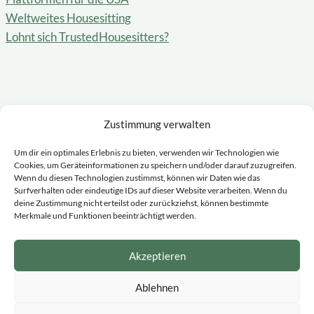
Weltweites Housesitting
Lohnt sich TrustedHousesitters?
Blog & Mitmachen
Zustimmung verwalten
Blog
Um dir ein optimales Erlebnis zu bieten, verwenden wir Technologien wie
Erfahrungsberichte
Cookies, um Geräteinformationen zu speichern und/oder darauf zuzugreifen.
Schreibe für uns
Wenn du diesen Technologien zustimmst, können wir Daten wie das
Surfverhalten oder eindeutige IDs auf dieser Website verarbeiten. Wenn du
Kontakt
deine Zustimmung nicht erteilst oder zurückziehst, können bestimmte
Über uns
Merkmale und Funktionen beeinträchtigt werden.
So kannst du uns unterstützen
Akzeptieren
*Empfehlungslinks
Datenschutzerklärung
Ablehnen
Impressum
Bildnachweise