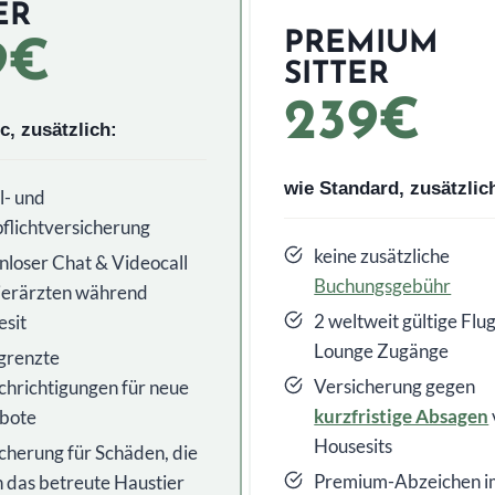
ER
PREMIUM
9€
SITTER
239€
c, zusätzlich:
wie Standard, zusätzlic
l- und
flichtversicherung
keine zusätzliche
nloser Chat & Videocall
Buchungsgebühr
ierärzten während
2 weltweit gültige Flu
sit
Lounge Zugänge
grenzte
Versicherung gegen
hrichtigungen für neue
kurzfristige Absagen
bote
Housesits
cherung für Schäden, die
Premium-Abzeichen im
 das betreute Haustier