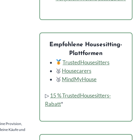
Empfohlene Housesitting-
Plattformen
TrustedHousesitters
🥈
Housecarers
🥉
MindMyHouse
▷
15 % TrustedHousesitters-
Rabatt
*
ine Provision,
 deine Käufe und