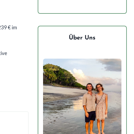
239 € im
Über Uns
tive