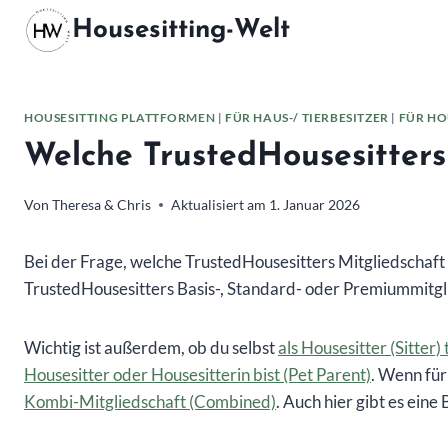
Zum
Housesitting-Welt
Inhalt
springen
HOUSESITTING PLATTFORMEN
|
FÜR HAUS-/ TIERBESITZER
|
FÜR HO
Welche TrustedHousesitters
Von
Theresa & Chris
Aktualisiert am
1. Januar 2026
Bei der Frage, welche TrustedHousesitters Mitgliedschaft 
TrustedHousesitters Basis-, Standard- oder Premiummitgl
Wichtig ist außerdem, ob du selbst
als Housesitter (Sitter)
Housesitter oder Housesitterin bist (Pet Parent)
. Wenn für
Kombi-Mitgliedschaft (Combined)
. Auch hier gibt es ein