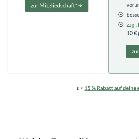
veru
zur Mitgliedschaft*
bess
zzgl.
10 € 
zur
👉
15 % Rabatt auf deine 