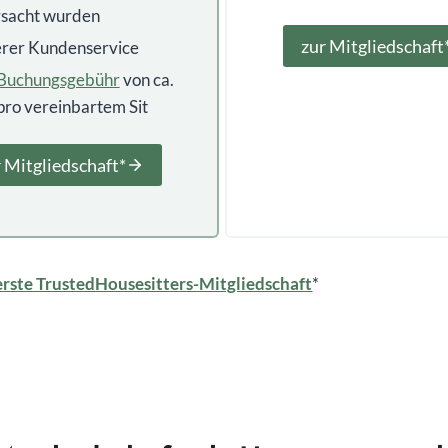
rsacht wurden
zur Mitgliedschaft
erer Kundenservice
 Buchungsgebühr
von ca.
pro vereinbartem Sit
 Mitgliedschaft*
erste TrustedHousesitters-Mitgliedschaft
*