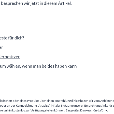
besprechen wir jetzt in diesem Artikel.
este für dich?
er
ierbesitzer
arum wählen, wenn man beides haben kann
liedschaft oder eines Produkts über einen Empfehlungslink erhalten wir vom Anbieter e
 (*) oder an der Kennzeichnung „Anzeige“. Mit der Nutzung unserer Empfehlungslinks für
weiterhin kostenlos zur Verfügung stellen können. Ein großes Dankeschön dafür ♥️.