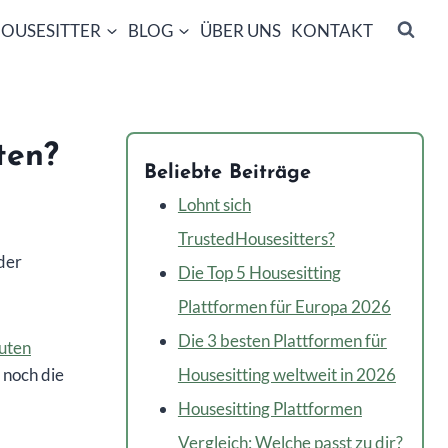
OUSESITTER
BLOG
ÜBER UNS
KONTAKT
ten?
Beliebte Beiträge
Lohnt sich
TrustedHousesitters?
der
Die Top 5 Housesitting
Plattformen für Europa 2026
Die 3 besten Plattformen für
guten
 noch die
Housesitting weltweit in 2026
Housesitting Plattformen
Vergleich: Welche passt zu dir?