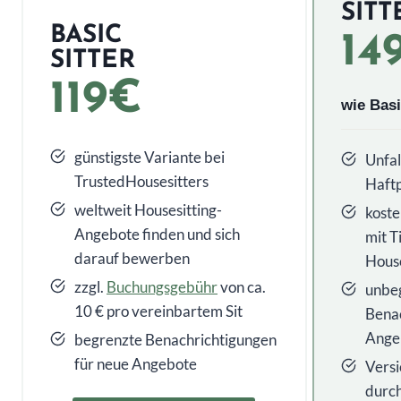
SITT
BASIC
14
SITTER
119€
wie Basi
günstigste Variante bei
Unfal
TrustedHousesitters
Haftp
weltweit Housesitting-
koste
Angebote finden und sich
mit T
darauf bewerben
House
zzgl.
Buchungsgebühr
von ca.
unbe
10 € pro vereinbartem Sit
Benac
Ange
begrenzte Benachrichtigungen
für neue Angebote
Versi
durch