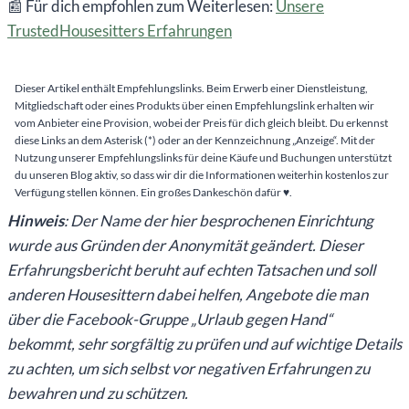
📰 Für dich empfohlen zum Weiterlesen:
Unsere
TrustedHousesitters Erfahrungen
Dieser Artikel enthält Empfehlungslinks. Beim Erwerb einer Dienstleistung,
Mitgliedschaft oder eines Produkts über einen Empfehlungslink erhalten wir
vom Anbieter eine Provision, wobei der Preis für dich gleich bleibt. Du erkennst
diese Links an dem Asterisk (*) oder an der Kennzeichnung „Anzeige“. Mit der
Nutzung unserer Empfehlungslinks für deine Käufe und Buchungen unterstützt
du unseren Blog aktiv, so dass wir dir die Informationen weiterhin kostenlos zur
Verfügung stellen können. Ein großes Dankeschön dafür ♥️.
Hinweis
: Der Name der hier besprochenen Einrichtung
wurde aus Gründen der Anonymität geändert. Dieser
Erfahrungsbericht beruht auf echten Tatsachen und soll
anderen Housesittern dabei helfen, Angebote die man
über die Facebook-Gruppe „Urlaub gegen Hand“
bekommt, sehr sorgfältig zu prüfen und auf wichtige Details
zu achten, um sich selbst vor negativen Erfahrungen zu
bewahren und zu schützen.