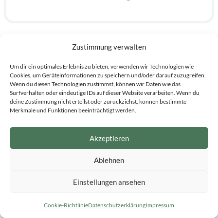
Zustimmung verwalten
⭐
Mitgliedschaft
Basic
Premium
Standard
Um dir ein optimales Erlebnis zu bieten, verwenden wir Technologien wie
Cookies, um Geräteinformationen zu speichern und/oder darauf zuzugreifen.
119
149
239
Wenn du diesen Technologien zustimmst, können wir Daten wie das
🪑
Housesitter
Surfverhalten oder eindeutige IDs auf dieser Website verarbeiten. Wenn du
€
*/Jahr
€
*/Jahr
€
*/Jahr
deine Zustimmung nicht erteilst oder zurückziehst, können bestimmte
Merkmale und Funktionen beeinträchtigt werden.
🏠
139
199
269
Haus-/Tierbesitzer
€
*/Jahr
€
*/Jahr
€
*/Jahr
Akzeptieren
🐶
Kombi-
209
289
379
Ablehnen
Mitgliedschaft
€
*/Jahr
€
*/Jahr
€
*/Jahr
Einstellungen ansehen
Cookie-Richtlinie
Datenschutzerklärung
Impressum