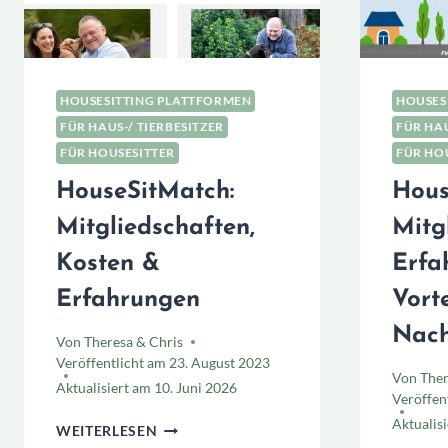
HOUSESITTING PLATTFORMEN
HOUSES
FÜR HAUS-/ TIERBESITZER
FÜR HAU
FÜR HOUSESITTER
FÜR HO
HouseSitMatch:
Hous
Mitgliedschaften,
Mitg
Kosten &
Erfa
Erfahrungen
Vort
Nach
Von
Theresa & Chris
Veröffentlicht am
23. August 2023
Von
Ther
Aktualisiert am
10. Juni 2026
Veröffen
Aktualis
HOUSESITMATCH:
WEITERLESEN
MITGLIEDSCHAFTEN,