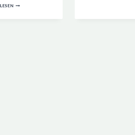
HOUSECARERS-
LESEN
MITGLIE
MITGLIEDSCHAFT:
&
ERFAHRUNGEN,
KOSTEN
TIPPS,
VORTEILE
&
NACHTEILE