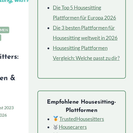
Die Top 5 Housesitting
Plattformen für Europa 2026
Die 3 besten Plattformen für
RMEN
Housesitting weltweit in 2026
Housesitting Plattformen
tters:
Vergleich: Welche passt zu dir?
ten &
Empfohlene Housesitting-
st 2023
Plattformen
2026
TrustedHousesitters
🥈
Housecarers
HOUSESITTERS:
UNG,