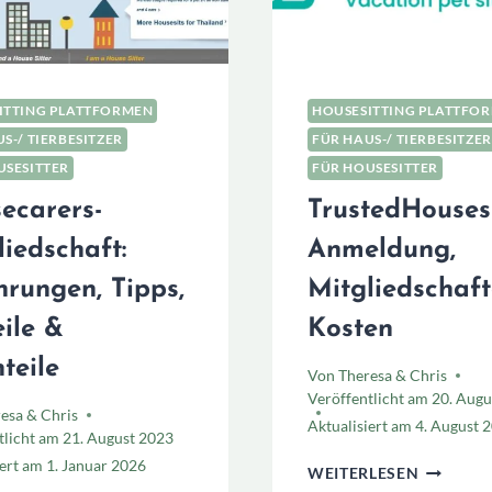
ITTING PLATTFORMEN
HOUSESITTING PLATTFO
S-/ TIERBESITZER
FÜR HAUS-/ TIERBESITZER
USESITTER
FÜR HOUSESITTER
ecarers-
TrustedHousesi
liedschaft:
Anmeldung,
hrungen, Tipps,
Mitgliedschaf
eile &
Kosten
teile
Von
Theresa & Chris
Veröffentlicht am
20. Augu
esa & Chris
Aktualisiert am
4. August 
tlicht am
21. August 2023
iert am
1. Januar 2026
TRUSTED
WEITERLESEN
ANMELD